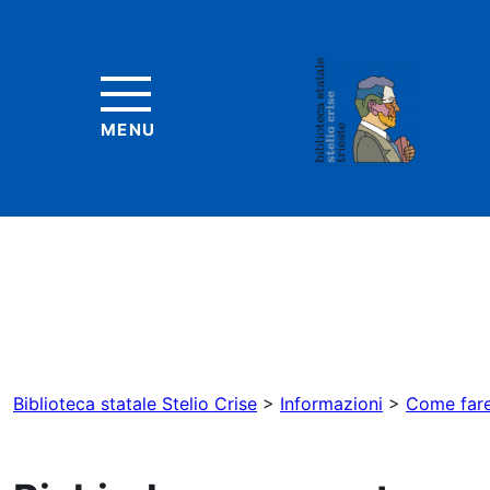
MENU
Biblioteca statale Stelio Crise
>
Informazioni
>
Come fare